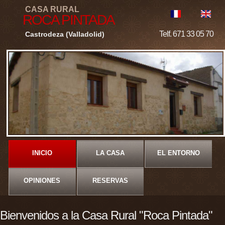
CASA RURAL
ROCA PINTADA
Telf. 671 33 05 70
Castrodeza (Valladolid)
INICIO
LA CASA
EL ENTORNO
OPINIONES
RESERVAS
Y CONTACTO
Bienvenidos a la Casa Rural "Roca Pintada"